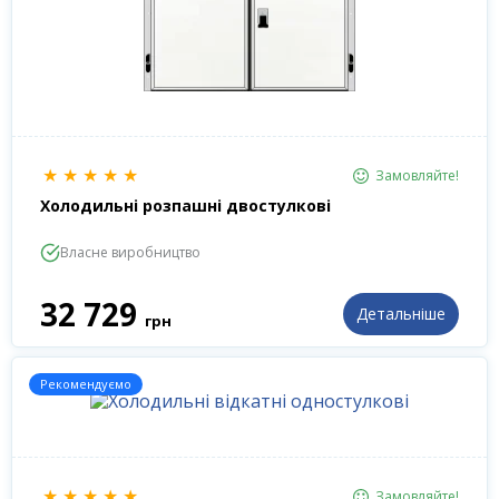
★
★
★
★
★
Замовляйте!
Холодильні розпашні двостулкові
Власне виробництво
32 729
Детальніше
грн
Рекомендуємо
★
★
★
★
★
Замовляйте!