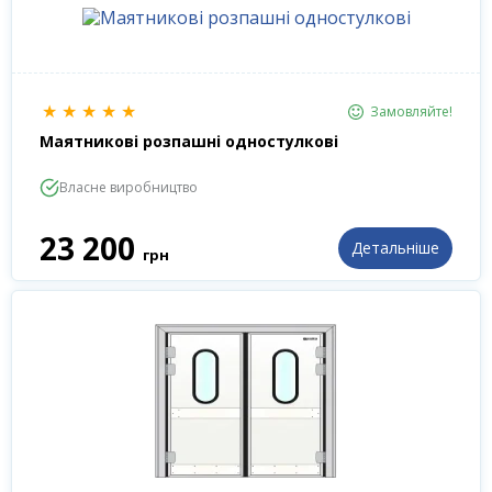
★
★
★
★
★
Замовляйте!
Маятникові розпашні одностулкові
Власне виробництво
23 200
Детальніше
грн