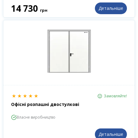
14 730
Детальніше
грн
★
★
★
★
★
Замовляйте!
Офісні розпашні двостулкові
Власне виробництво
Детальніше