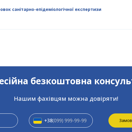
овок санітарно-епідеміологічної експертизи
сійна безкоштовна консуль
Нашим фахівцям можна довіряти!
+38
(099) 999-99-99
Замов