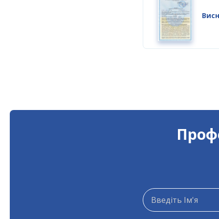
Висн
Профе