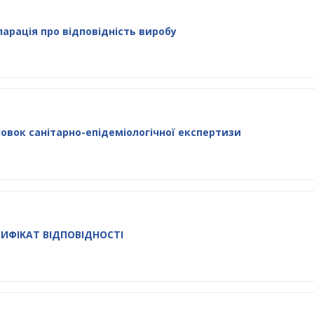
арація про відповідність виробу
овок санітарно-епідеміологічної експертизи
ТИФIKAT BIДПOBIДHOCTI