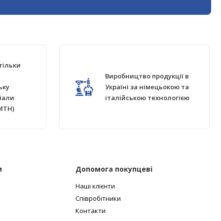
тільки
Виробництво продукції в
ьку
Україні за німецьокою та
іали
італійською технологією
MTH)
и
Допомога покупцеві
Наші клієнти
Співробітники
Контакти