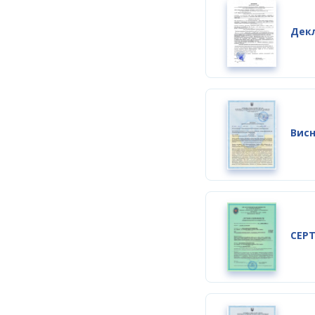
Декл
Висн
CEP