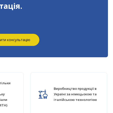
тація.
ити консультацію
тільки
Виробництво продукції в
ьку
Україні за німецьокою та
іали
італійською технологією
MTH)