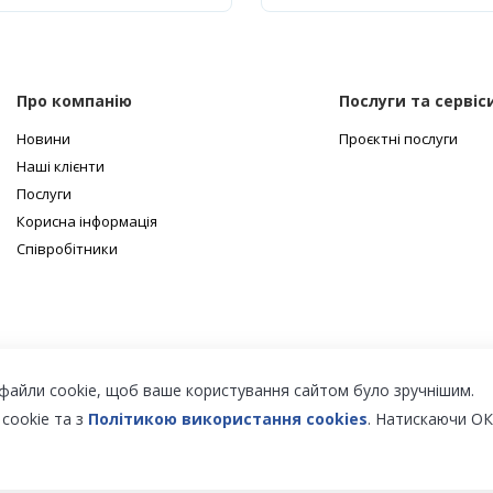
Про компанію
Послуги та сервіс
Новини
Проєктні послуги
Наші клієнти
Послуги
Корисна інформація
Співробітники
файли cookie, щоб ваше користування сайтом було зручнішим.
 cookie та з
Політикою використання cookies
. Натискаючи ОК
них дверей з PUR та PIR.