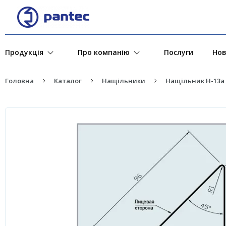
Продукція
Про компанію
Послуги
Но
Головна
Каталог
Нащільники
Нащільник H-13a 