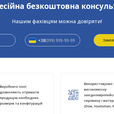
сійна безкоштовна консуль
Нашим фахівцям можна довіряти!
+38
(099) 999-99-99
Замов
Використовуємо 
Виробничі лінії
високоякісну
дозволяють отримати
західноєвропейс
продукцію необхідних
сировину і матер
розмірів та конфігурацій
(Dow, Huntsman, 