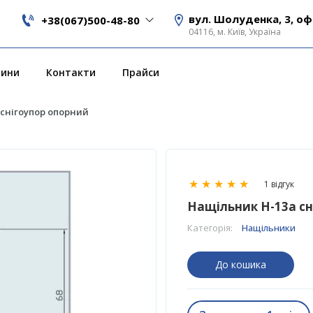
вул. Шолуденка, 3, оф
+38(067)500-48-80
04116, м. Київ, Україна
вини
Контакти
Прайси
снігоупор опорний
★
★
★
★
★
1 відгук
Нащільник H-13a сн
Категорія:
Нащільники
До кошика