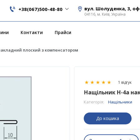
вул. Шолуденка, 3, оф
+38(067)500-48-80
04116, м. Київ, Україна
вини
Контакти
Прайси
накладний плоский з компенсатором
★
★
★
★
★
1 відгук
Нащільник H-4a на
Категорія:
Нащільники
До кошика