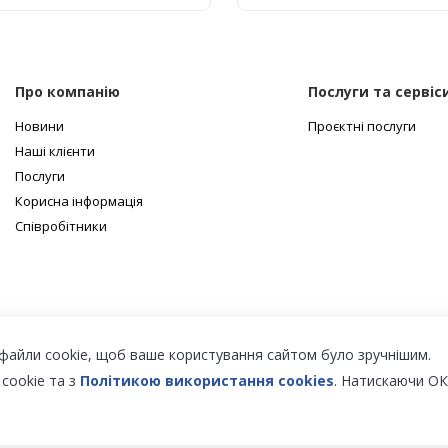
Про компанію
Послуги та сервіс
Новини
Проєктні послуги
Наші клієнти
Послуги
Корисна інформація
Співробітники
файли cookie, щоб ваше користування сайтом було зручнішим.
 cookie та з
Політикою використання cookies
. Натискаючи ОК
них дверей з PUR та PIR.