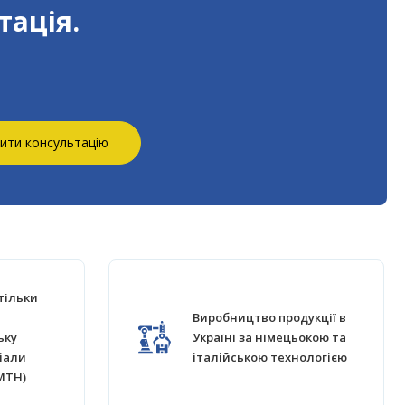
тація.
ити консультацію
тільки
Виробництво продукції в
ьку
Україні за німецьокою та
іали
італійською технологією
MTH)