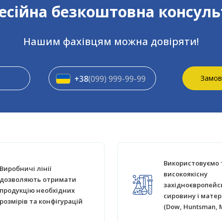
сійна безкоштовна консуль
Нашим фахівцям можна довіряти!
+38
(099) 999-99-99
Замов
Використовуємо 
Виробничі лінії
високоякісну
дозволяють отримати
західноєвропейс
продукцію необхідних
сировину і матер
розмірів та конфігурацій
(Dow, Huntsman, 