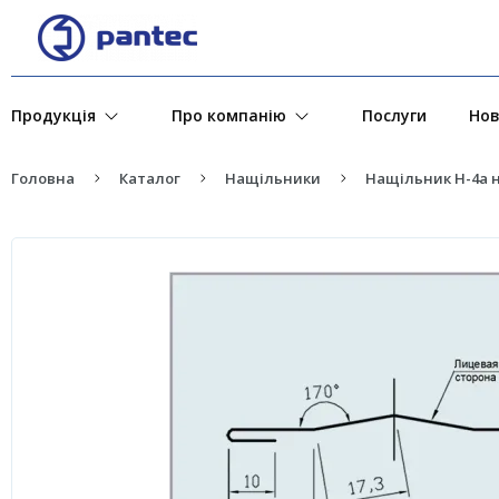
Продукція
Про компанію
Послуги
Но
Головна
Каталог
Нащільники
Нащільник H-4a 