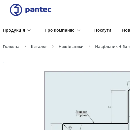
Продукція
Про компанію
Послуги
Но
Головна
Каталог
Нащільники
Нащільник H-5a 