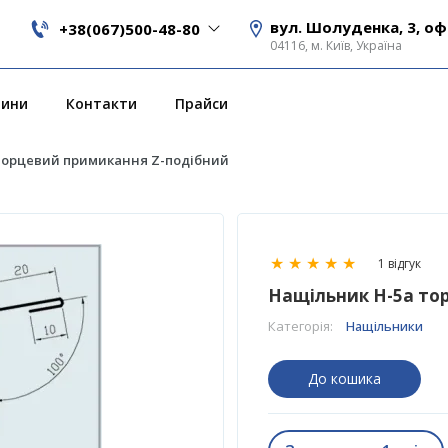
вул. Шолуденка, 3, оф
+38(067)500-48-80
04116, м. Київ, Україна
вини
Контакти
Прайси
торцевий примикання Z-подібний
★
★
★
★
★
1 відгук
Нащільник H-5a то
Категорія:
Нащільники
До кошика