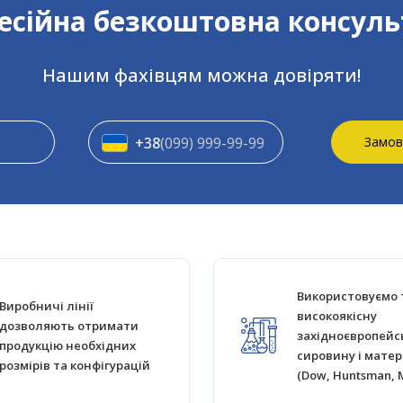
сійна безкоштовна консуль
Нашим фахівцям можна довіряти!
+38
(099) 999-99-99
Замов
Використовуємо 
Виробничі лінії
високоякісну
дозволяють отримати
західноєвропейс
продукцію необхідних
сировину і матер
розмірів та конфігурацій
(Dow, Huntsman, 