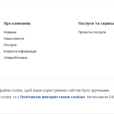
Про компанію
Послуги та сервіс
Новини
Проєктні послуги
Наші клієнти
Послуги
Корисна інформація
Співробітники
файли cookie, щоб ваше користування сайтом було зручнішим.
 cookie та з
Політикою використання cookies
. Натискаючи ОК
них дверей з PUR та PIR.