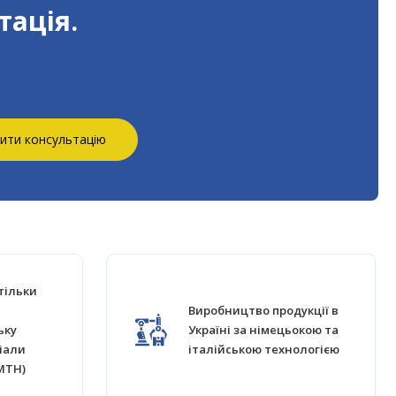
тація.
ити консультацію
тільки
Виробництво продукції в
ьку
Україні за німецьокою та
іали
італійською технологією
MTH)