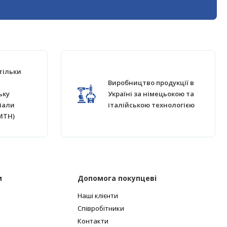
тільки
Виробництво продукції в
ьку
Україні за німецьокою та
іали
італійською технологією
MTH)
и
Допомога покупцеві
Наші клієнти
Співробітники
Контакти