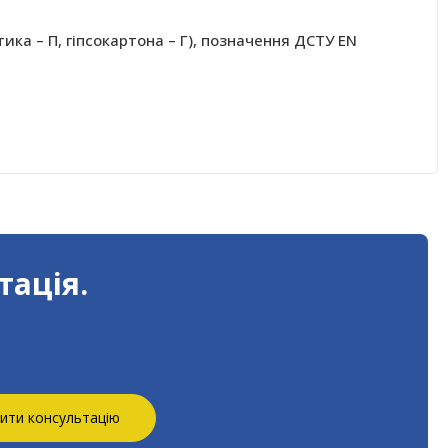
тика – П, гіпсокартона – Г), позначення ДСТУ EN
тація.
ити консультацію