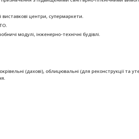
 і виставкові центри, супермаркети.
ТО.
обничі модулі, інженерно-технічні будівлі.
крівельні (дахові), облицювальні (для реконструкції та уте
ня.