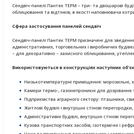
Сендвіч-панелі Пантек ТЕРМ – три- та двошарові бу
облицювання та відтінків, в якості наповнювача котри
Сфера застосування панелей сендвіч
Сендвіч-панелі Пантек ТЕРМ призначені для зведення
адміністративних, торговельних і виробничих будівел
– для декоративно – захисного облицювання, утепленн
Використовуються в конструкціях наступних об’єк
Низькотемпературні приміщення: морозильні, х
Камери термо-, газонепроникні для дозрівання та
Підприємства аграрного сектору: пташники, сви
Житлові будівлі і внутрішні стінові перегородк
Адміністративні будівлі, внутрішні стінові пере
Кузова транспортних засобів, ізотермічні і ре
Цехи та приміщення технологічного і сервісног