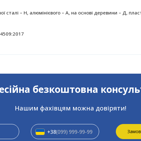
ї сталі – Н, алюмінієвого – А, на основі деревини – Д, плас
14509:2017
сійна безкоштовна консуль
Нашим фахівцям можна довіряти!
+38
(099) 999-99-99
Замов