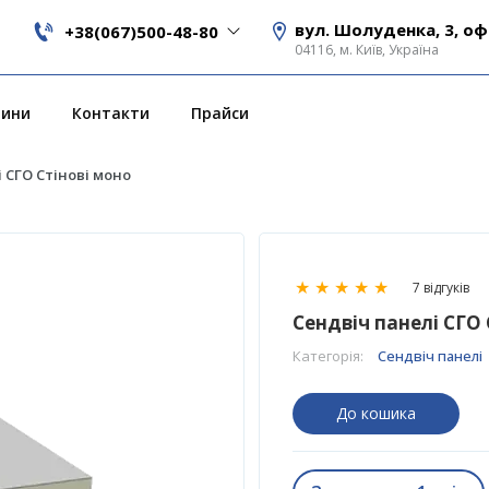
вул. Шолуденка, 3, оф
+38(067)500-48-80
04116, м. Київ, Україна
вини
Контакти
Прайси
 СГО Стінові моно
★
★
★
★
★
7 відгуків
Сендвіч панелі СГО 
Категорія:
Сендвіч панелі
До кошика