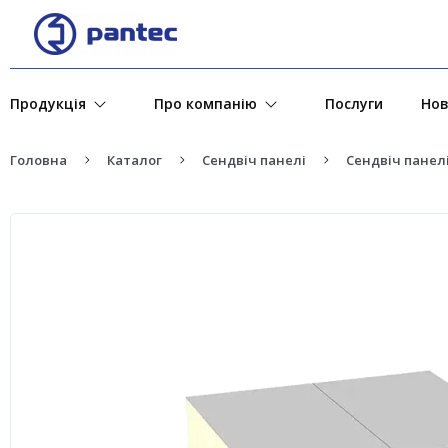
Продукція
Про компанію
Послуги
Но
Головна
Каталог
Сендвіч панелі
Сендвіч панелі