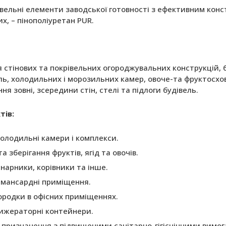
дівельні елементи заводської готовності з ефективним ко
х, – пінополіуретан PUR.
 стінових та покрівельних огороджувальних конструкцій, 
ь, холодильних і морозильних камер, овоче-та фруктосховищ
я зовні, зсередини стін, стелі та підлоги будівель.
тів:
олодильні камери і комплекси.
 зберігання фруктів, ягід та овочів.
нарники, корівники та інше.
и, мансардні приміщення.
городки в офісних приміщеннях.
фрижераторні контейнери.
о призначення з підвищеними санітарно-гігієнічними вимог