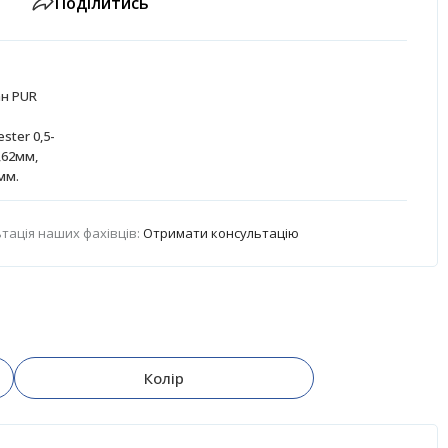
Поділитись
ан PUR
ster 0,5-
,62мм,
8мм.
тація наших фахівців:
Отримати консультацію
Колір