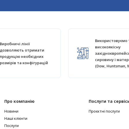
Використовуємо 
Виробничі лінії
високоякісну
дозволяють отримати
західноєвропейс
продукцію необхідних
сировину і матер
розмірів та конфігурацій
(Dow, Huntsman, 
Про компанію
Послуги та сервіс
Новини
Проєктні послуги
Наші клієнти
Послуги