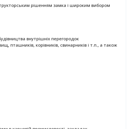
нструкторським рішенням замка і широким вибором
будівництва внутрішніх перегородок
, пташників, корівників, свинарників і т.п., а також
ами в харчовій промисловості, закладах