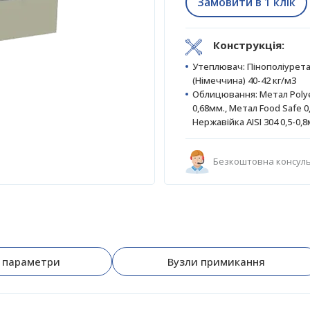
Замовити в 1 клік
Конструкція:
Утеплювач: Пінополіурет
(Німеччина) 40-42 кг/м3
Облицювання: Метал Polye
0,68мм., Метал Food Safe 0
Нержавійка AISI 304 0,5-0,
Безкоштовна консуль
і параметри
Вузли примикання