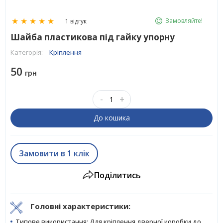
★
★
★
★
★
Замовляйте!
1 відгук
Шайба пластикова під гайку упорну
Категорія:
Кріплення
50
грн
-
+
До кошика
Замовити в 1 клік
Поділитись
Головні характеристики:
Типове використання: Для кріплення дверної коробки до